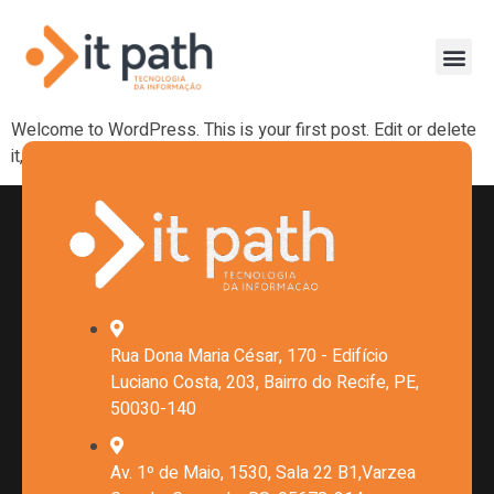
Categoria:
Uncategorized
Hello World!
Welcome to WordPress. This is your first post. Edit or delete
it, then start writing!
Rua Dona Maria César, 170 - Edifício
Luciano Costa, 203, Bairro do Recife, PE,
50030-140
Av. 1º de Maio, 1530, Sala 22 B1,Varzea