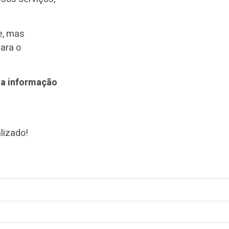
e, mas
ara o
da informação
lizado!