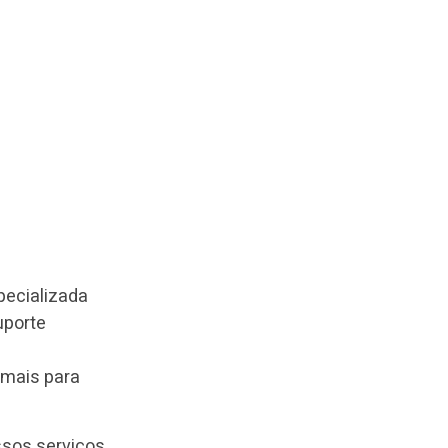
pecializada
uporte
 mais para
sos serviços,