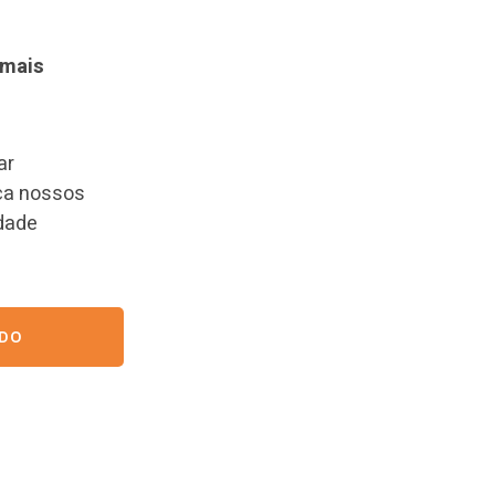
 mais
ar
ça nossos
dade
ADO